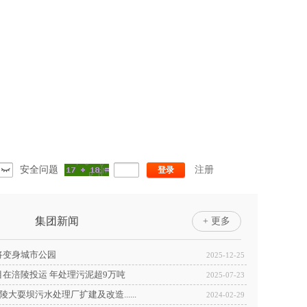
安全问题
注册
登录
集团新闻
+ 更多
将变身城市公园
2025-12-25
在涪陵投运 年处理污泥超9万吨
2025-07-23
涪陵大耍坝污水处理厂扩建及改造......
2024-02-29