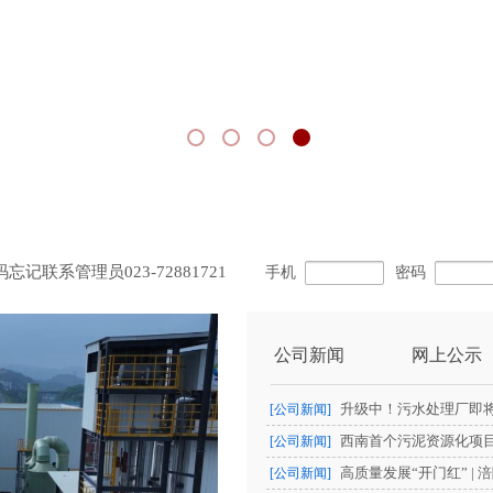
码忘记联系管理员
023-72881721
手机
密码
公司新闻
网上公示
升级中！污水处理厂即
[公司新闻]
西南首个污泥资源化项目
[公司新闻]
高质量发展“开门红” | 
[公司新闻]