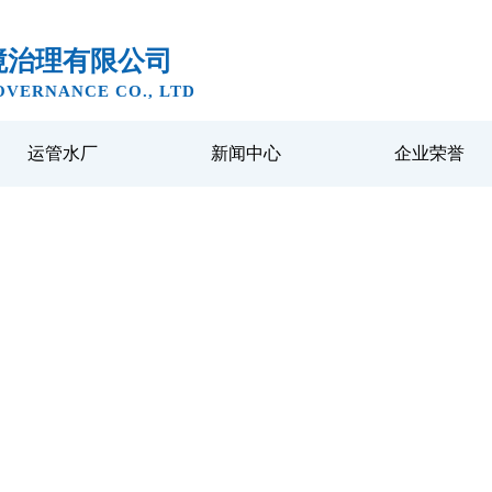
境治理有限公司
VERNANCE CO., LTD
运管水厂
新闻中心
企业荣誉