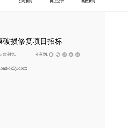
公司新闻
网上公示
集团新闻
膜破损修复项目招标
45
次浏览:
|
|
分享到:
pload/ok5y.docx